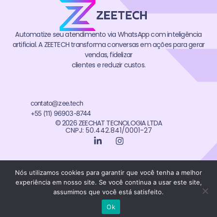
Automatize seu atendimento via WhatsApp com inteligência
artificial. A ZEETECH transforma conversas em ações para gerar
vendas, fidelizar
clientes e reduzir custos.
contato@zee.tech
+55 (11) 96903-8744
© 2026 ZEECHAT TECNOLOGIA LTDA
CNPJ: 50.442.841/0001-27
Nós utilizamos cookies para garantir que você tenha a melhor
experiência em nosso site. Se você continua a usar este site,
Política de Privacidade
assumimos que você está satisfeito.
Termos de Uso
Ok