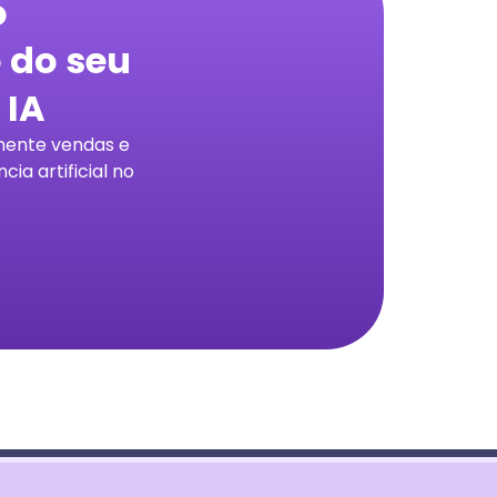
o
 do seu
 IA
mente vendas e
ia artificial no