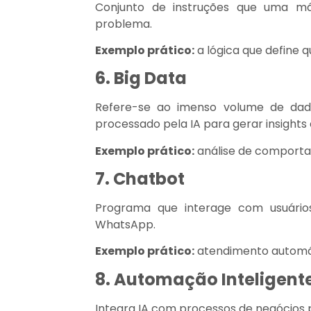
Conjunto de instruções que uma má
problema.
Exemplo prático:
a lógica que define q
6. Big Data
Refere-se ao imenso volume de dad
processado pela IA para gerar insights 
Exemplo prático:
análise de comportam
7. Chatbot
Programa que interage com usuários
WhatsApp.
Exemplo prático:
atendimento automát
8. Automação Inteligent
Integra IA com processos de negócios pa