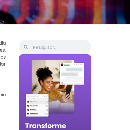
dia
es,
mos
dar
cia